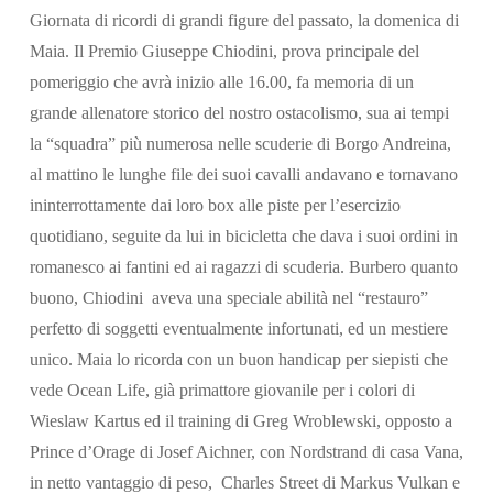
Giornata di ricordi di grandi figure del passato, la domenica di
Maia. Il Premio Giuseppe Chiodini, prova principale del
pomeriggio che avrà inizio alle 16.00, fa memoria di un
grande allenatore storico del nostro ostacolismo, sua ai tempi
Cerca
la “squadra” più numerosa nelle scuderie di Borgo Andreina,
al mattino le lunghe file dei suoi cavalli andavano e tornavano
ininterrottamente dai loro box alle piste per l’esercizio
quotidiano, seguite da lui in bicicletta che dava i suoi ordini in
romanesco ai fantini ed ai ragazzi di scuderia. Burbero quanto
buono, Chiodini aveva una speciale abilità nel “restauro”
perfetto di soggetti eventualmente infortunati, ed un mestiere
unico. Maia lo ricorda con un buon handicap per siepisti che
vede Ocean Life, già primattore giovanile per i colori di
Wieslaw Kartus ed il training di Greg Wroblewski, opposto a
Prince d’Orage di Josef Aichner, con Nordstrand di casa Vana,
in netto vantaggio di peso, Charles Street di Markus Vulkan e