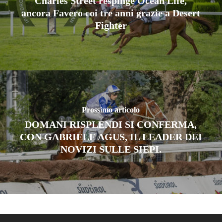
Charles Street respinge Ocean Life,
ancora Favero coi tre anni grazie a Desert
Fighter
Prossimo articolo
DOMANI RISPLENDI SI CONFERMA,
CON GABRIELE AGUS, IL LEADER DEI
NOVIZI SULLE SIEPI.