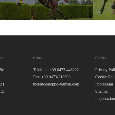
no
Contatti
Credits
Srl
Telefono: +39 0473-446222
Privacy Pol
Fax: +39 0473-210693
Cookie Poli
Z)
meranogaloppo@gmail.com
Impressum
215
Sitemap
Impostazion