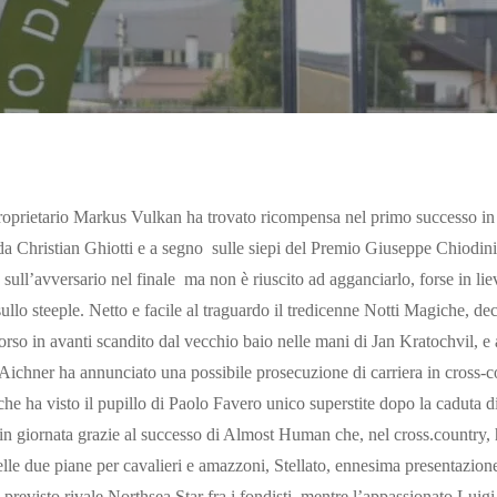
roprietario Markus Vulkan ha trovato ricompensa nel primo successo in o
da Christian Ghiotti e a segno sulle siepi del Premio Giuseppe Chiodini 
 sull’avversario nel finale ma non è riuscito ad agganciarlo, forse in lieve
sullo steeple. Netto e facile al traguardo il tredicenne Notti Magiche, de
orso in avanti scandito dal vecchio baio nelle mani di Jan Kratochvil, e
f Aichner ha annunciato una possibile prosecuzione di carriera in cross
 che ha visto il pupillo di Paolo Favero unico superstite dopo la caduta di 
in giornata grazie al successo di Almost Human che, nel cross.country, h
lle due piane per cavalieri e amazzoni, Stellato, ennesima presentazio
previsto rivale Northsea Star fra i fondisti, mentre l’appassionato Luigi