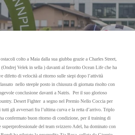
stacoli colto a Maia dalla sua giubba grazie a Charles Street,
(Ondrej Velek in sella ) davanti al favorito Ocean Life che ha
 difetto di velocità al ritorno sulle siepi dopo l’attività
classato nello steeple posto in chiusura di giornata risolto con
 agevole conclusione davanti a Natris. Per il suo glorioso
-country. Desert Fighter a segno nel Premio Nello Coccia per
tutti gli avversari fra l’ultima curva e la retta d’arrivo. Triplo
a confermato buon ritorno di condizione, per il training di
ne superprofessionale del team svizzero Adel, ha dominato con
 Bondi ha pilotato la progredita Zia Rosa, sellata da Giorgio