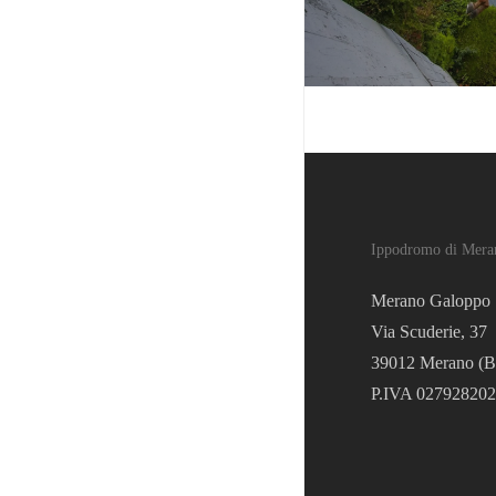
Ippodromo di Mera
Merano Galoppo 
Via Scuderie, 37
39012 Merano (B
P.IVA 02792820