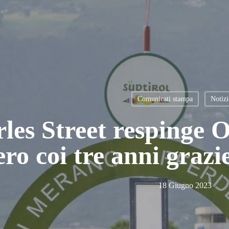
Comunicati stampa
Notizi
les Street respinge 
ro coi tre anni grazi
18 Giugno 2023