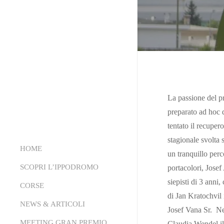
La passione del p
preparato ad hoc 
tentato il recupero
stagionale svolta 
HOME
un tranquillo perc
SCOPRI L’IPPODROMO
portacolori, Jose
siepisti di 3 anni,
CORSE
Chi Siamo
di Jan Kratochvil 
La Struttura
NEWS & ARTICOLI
Calendario
Josef Vana Sr. Ne
Conoscere l’Ippica
Partenti Online
MEETING GRAN PREMIO
Comunicati Stampa
Claudia Wendel il 