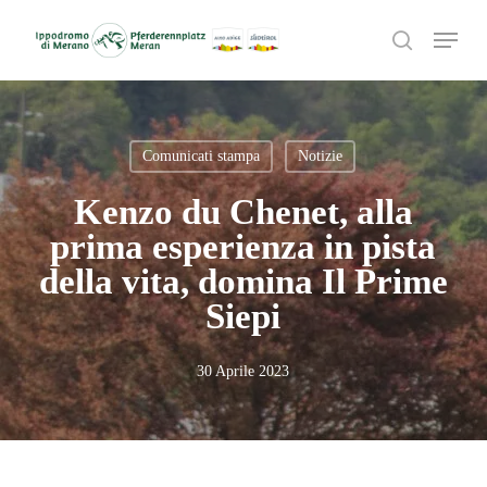
Skip
Menu
to
search
main
content
Comunicati stampa
Notizie
Kenzo du Chenet, alla
prima esperienza in pista
della vita, domina Il Prime
Siepi
30 Aprile 2023