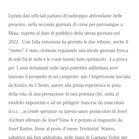
I primi dati ufficiali parlano di raddoppio abbondante delle
Cerca
presenze, nella seconda giornata di corse per purosangue a
Maia, rispetto al dato di pubblico della stessa giornata nel
2022. Una folla entusiasta ha gremito le due tribune, anche il
“meteo” è stato clemente regalando una ideale giornata fresca
di sole fra le nubi e le corse hanno fatto spettacolo. La prova
per 3 anni debuttanti sulle siepi potrebbe addirittura aver
laureato il prospetto di un campione: tale l’impressione lasciata
da Kenzo du Chenet, autore alla prima esperienza in pista
della vita, di una prestazione di rara potenza che, unita al
modello imponente e ad un pedigree francese da ostacolista
d.o.c. , accende speranze su questo sauro portacolori di Josef
Aichner allenato da Josef Vana Jr e portato al traguardo da
Josef Bartos. Bene al posto d’onore Territorial Waters,
saltatrice già ben addestrata, nelle mani di Gaetano Volpe per