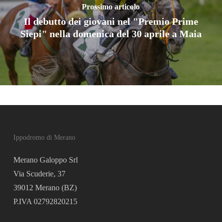
Prossimo articolo
Il debutto dei giovani nel "Premio Prime
Siepi" nella domenica del 30 aprile a Maia
Ippodromo di Merano
Merano Galoppo Srl
Via Scuderie, 37
39012 Merano (BZ)
P.IVA 02792820215