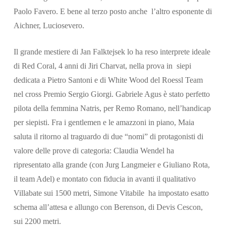
Paolo Favero. E bene al terzo posto anche l’altro esponente di
Aichner, Luciosevero.
Il grande mestiere di Jan Falktejsek lo ha reso interprete ideale
di Red Coral, 4 anni di Jiri Charvat, nella prova in siepi
dedicata a Pietro Santoni e di White Wood del Roessl Team
nel cross Premio Sergio Giorgi. Gabriele Agus è stato perfetto
pilota della femmina Natris, per Remo Romano, nell’handicap
per siepisti. Fra i gentlemen e le amazzoni in piano, Maia
saluta il ritorno al traguardo di due “nomi” di protagonisti di
valore delle prove di categoria: Claudia Wendel ha
ripresentato alla grande (con Jurg Langmeier e Giuliano Rota,
il team Adel) e montato con fiducia in avanti il qualitativo
Villabate sui 1500 metri, Simone Vitabile ha impostato esatto
schema all’attesa e allungo con Berenson, di Devis Cescon,
sui 2200 metri.