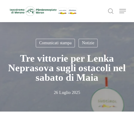
Skip
Menu
to
search
main
content
Comunicati stampa
Notizie
Tre vittorie per Lenka
Neprasova sugli ostacoli nel
sabato di Maia
26 Luglio 2025