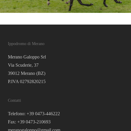
Ippodromo di Merano
Merano Galoppo Srl
Via Scuderie, 37
39012 Merano (BZ)
P.IVA 02792820215
Contatti
Telefono: +39 0473-446222
Fax: +39 0473-210693
meranogaloppo@gmail.com