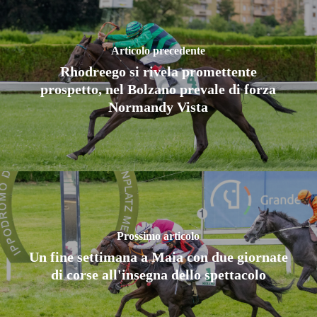
Articolo precedente
Rhodreego si rivela promettente
prospetto, nel Bolzano prevale di forza
Normandy Vista
Prossimo articolo
Un fine settimana a Maia con due giornate
di corse all'insegna dello spettacolo