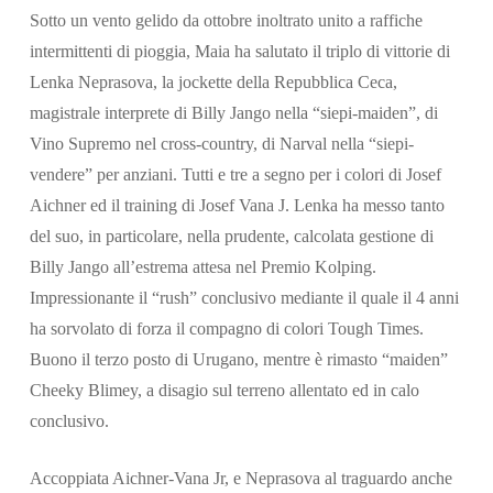
Sotto un vento gelido da ottobre inoltrato unito a raffiche
intermittenti di pioggia, Maia ha salutato il triplo di vittorie di
Lenka Neprasova, la jockette della Repubblica Ceca,
magistrale interprete di Billy Jango nella “siepi-maiden”, di
Vino Supremo nel cross-country, di Narval nella “siepi-
Cerca
vendere” per anziani. Tutti e tre a segno per i colori di Josef
Aichner ed il training di Josef Vana J. Lenka ha messo tanto
del suo, in particolare, nella prudente, calcolata gestione di
Billy Jango all’estrema attesa nel Premio Kolping.
Impressionante il “rush” conclusivo mediante il quale il 4 anni
ha sorvolato di forza il compagno di colori Tough Times.
Buono il terzo posto di Urugano, mentre è rimasto “maiden”
Cheeky Blimey, a disagio sul terreno allentato ed in calo
conclusivo.
Accoppiata Aichner-Vana Jr, e Neprasova al traguardo anche