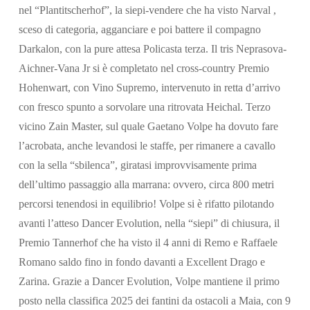
nel “Plantitscherhof”, la siepi-vendere che ha visto Narval ,
sceso di categoria, agganciare e poi battere il compagno
Darkalon, con la pure attesa Policasta terza. Il tris Neprasova-
Aichner-Vana Jr si è completato nel cross-country Premio
Hohenwart, con Vino Supremo, intervenuto in retta d’arrivo
con fresco spunto a sorvolare una ritrovata Heichal. Terzo
vicino Zain Master, sul quale Gaetano Volpe ha dovuto fare
l’acrobata, anche levandosi le staffe, per rimanere a cavallo
con la sella “sbilenca”, giratasi improvvisamente prima
dell’ultimo passaggio alla marrana: ovvero, circa 800 metri
percorsi tenendosi in equilibrio! Volpe si è rifatto pilotando
avanti l’atteso Dancer Evolution, nella “siepi” di chiusura, il
Premio Tannerhof che ha visto il 4 anni di Remo e Raffaele
Romano saldo fino in fondo davanti a Excellent Drago e
Zarina. Grazie a Dancer Evolution, Volpe mantiene il primo
posto nella classifica 2025 dei fantini da ostacoli a Maia, con 9