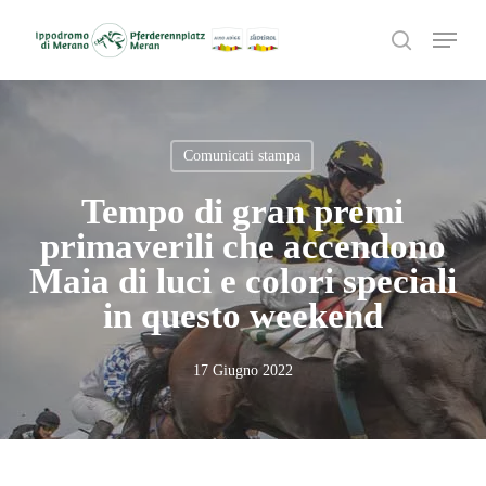
Skip
Menu
to
search
main
content
Comunicati stampa
Tempo di gran premi
primaverili che accendono
Maia di luci e colori speciali
in questo weekend
17 Giugno 2022