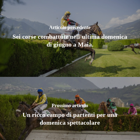
Articolo precedente
Sei corse combattute nell'ultima domenica
di giugno a Maia.
Prossimo articolo
Un ricco campo di partenti per una
domenica spettacolare