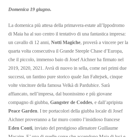
Domenica 19 giugno.
La domenica più attesa della primavera-estate all’Ippodromo
di Maia ha al suo centro il tentativo di una fantastica impresa:
un cavallo di 12 anni,
Notti Magiche
, proverà a vincere per la
quarta volta consecutiva il Grande Steeple Chase d’Europa,
che il piccolo, immenso baio di Josef Aichner ha firmato nel
2019, 2020, 2021. Avrà di nuovo in sella, come nei primi due
successi, un fantino pure storico quale Jan Faltejsek, cinque
volte vincitore della famosa Velkà di Pardubice. Sarà
affiancato, nell’impresa, dal buonissimo e più giovane
compagno di giubba,
Gangster de Coddes
, e dall’apripista
Peace Garden
. I tre portacolori della giubba locale di Josef
Aichner proveranno a far muro contro l’insidioso francese
Eden Conti
, inviato del prestigioso allenatore Guillaume
Macaire. E’ una di quelle corse che accendono Maia di luci e