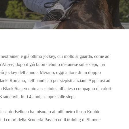
 neotrainer, e già ottimo jockey, cui molto si guarda, come ad
i Alisee, dopo il già buon debutto meranese sulle siepi, ha
più jockey dell’anno a Merano, oggi autore di un doppio
affaele Romano, nell’handicap per siepisti anziani. Applausi ad
a Black Star, venuto a sostituirsi all’atteso compagno di colori
Kratochvil, fra i 4 anni, sempre sulle siepi.
iccardo Belluco ha misurato al millimetro il suo Robbie
i colori della Scuderia Passito ed il training di Simone