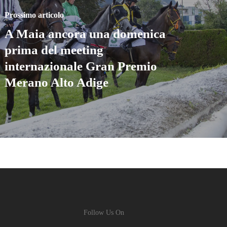
Prossimo articolo
A Maia ancora una domenica
prima del meeting
internazionale Gran Premio
Merano Alto Adige
Follow Us On