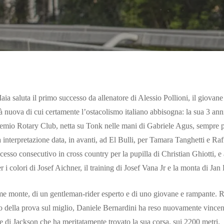
a saluta il primo successo da allenatore di Alessio Pollioni, il giovane
à nuova di cui certamente l’ostacolismo italiano abbisogna: la sua 3 ann
Premio Rotary Club, netta su Tonk nelle mani di Gabriele Agus, sempre 
ta interpretazione data, in avanti, ad El Bulli, per Tamara Tanghetti e R
cesso consecutivo in cross country per la pupilla di Christian Ghiotti, e 
 i colori di Josef Aichner, il training di Josef Vana Jr e la monta di Jan 
ime monte, di un gentleman-rider esperto e di uno giovane e rampante. R
 della prova sul miglio, Daniele Bernardini ha reso nuovamente vincenti 
e di Jackson che ha meritatamente trovato la sua corsa, sui 2200 metri.