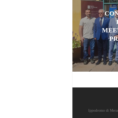
CON
MEET
PR
Ippodromo di Mera