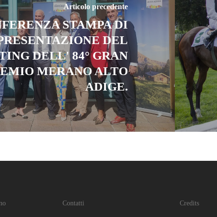
Articolo precedente
FERENZA STAMPA DI
PRESENTAZIONE DEL
ING DELL' 84° GRAN
EMIO MERANO ALTO
ADIGE.
no
Contatti
Credits