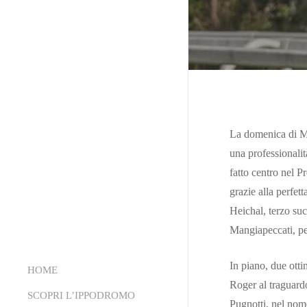
La domenica di Mai
una professionalit
fatto centro nel 
grazie alla perfet
Heichal, terzo suc
Mangiapeccati, per
In piano, due ott
HOME
Roger al traguardo
SCOPRI L’IPPODROMO
Pugnotti, nel nom