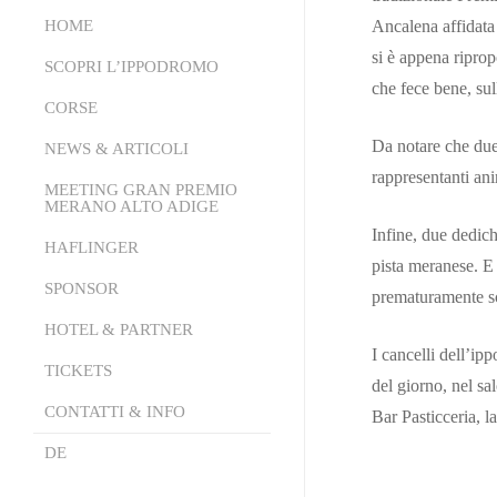
HOME
Ancalena affidata 
si è appena ripro
SCOPRI L’IPPODROMO
che fece bene, sull
CORSE
Chi Siamo
Da notare che due 
La Struttura
NEWS & ARTICOLI
Calendario
rappresentanti an
Conoscere l’Ippica
Partenti Online
MEETING GRAN PREMIO
Comunicati Stampa
MERANO ALTO ADIGE
Come si Gioca
Area Tecnica
News
Infine, due dedic
HAFLINGER
Meeting Gran Premio Merano
pista meranese. E 
Area Ricettiva
PDF Programma di Corse
Alto Adige 2026
SPONSOR
prematuramente sc
Events Area
Trasmissione Emozioni al
La Storia
HOTEL & PARTNER
Galoppo
I cancelli dell’ip
Tickets
TICKETS
Hotel Partner
Palio del Burgraviato
del giorno, nel sa
Lady Fashion
Ristoranti Partner
CONTATTI & INFO
Bar Pasticceria, l
Classifiche Stagione
Mister Fashion
DE
Contatti & Info
Guarda i video delle corse
Moduli