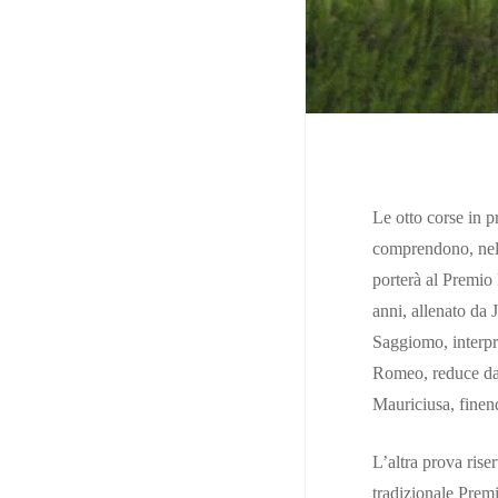
Le otto corse in p
comprendono, nella
porterà al Premio 
anni, allenato da 
Saggiomo, interpre
Romeo, reduce da u
Mauriciusa, finend
L’altra prova rise
tradizionale Prem