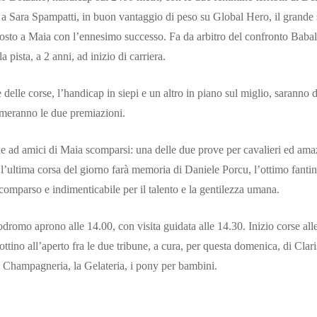
a Sara Spampatti, in buon vantaggio di peso su Global Hero, il grande s
posto a Maia con l’ennesimo successo. Fa da arbitro del confronto Babal
a pista, a 2 anni, ad inizio di carriera.
delle corse, l’handicap in siepi e un altro in piano sul miglio, saranno 
imeranno le due premiazioni.
he ad amici di Maia scomparsi: una delle due prove per cavalieri ed ama
l’ultima corsa del giorno farà memoria di Daniele Porcu, l’ottimo fantino 
omparso e indimenticabile per il talento e la gentilezza umana.
podromo aprono alle 14.00, con visita guidata alle 14.30. Inizio corse all
lottino all’aperto fra le due tribune, a cura, per questa domenica, di Clari
a Champagneria, la Gelateria, i pony per bambini.