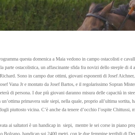
rogramma questa domenica a Maia vedono in campo ostacolisti e cavalli da 
 parte ostacolistica, un affascinante sfida fra novizi dello steeple di 4 a
Richard. Sono in campo due ottimi, giovani esponenti di Josef Aichner, 
Josef Vana Jr e montato da Josef Bartos, e il regolarissimo Sopran Mist
terà di persona. I due più giovani daranno misura delle capacità in stee
n’ottima primavera sule siepi, nella quale, proprio all’ultima sortita, ha
ogli piuttosto vicina. C’è anche da tenere d’occhio l’ospite Chittussi, 
rvata ai saltatori è un handicap in siepi, mentre le sei corse in piano pro
io Bolzano, handicap sui 2400 metri, con le due femmine terribili di Den