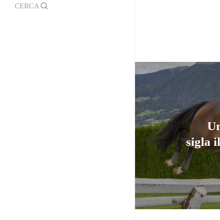
search
Official Photographer
Regolamento Borgo Andreina
Un
sigla 