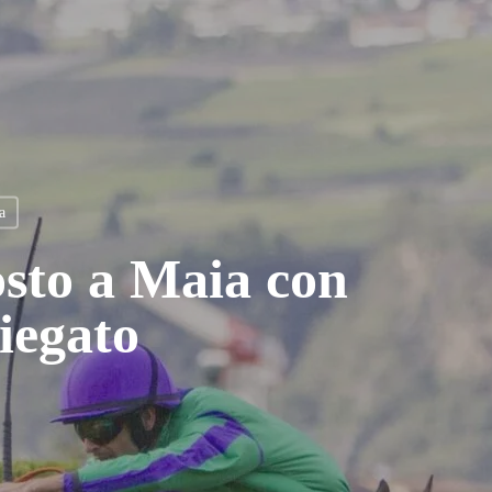
a
sto a Maia con
iegato