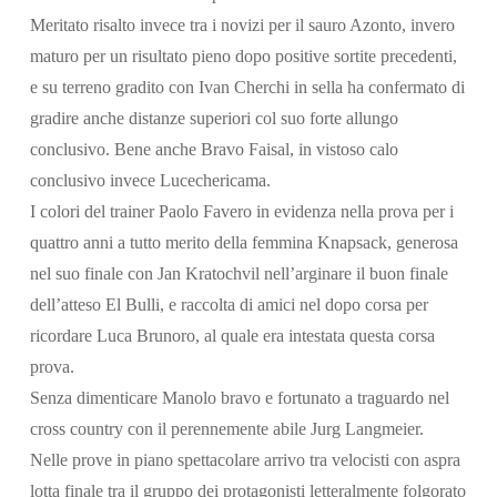
Meritato risalto invece tra i novizi per il sauro Azonto, invero
maturo per un risultato pieno dopo positive sortite precedenti,
e su terreno gradito con Ivan Cherchi in sella ha confermato di
gradire anche distanze superiori col suo forte allungo
conclusivo. Bene anche Bravo Faisal, in vistoso calo
conclusivo invece Lucechericama.
I colori del trainer Paolo Favero in evidenza nella prova per i
quattro anni a tutto merito della femmina Knapsack, generosa
nel suo finale con Jan Kratochvil nell’arginare il buon finale
dell’atteso El Bulli, e raccolta di amici nel dopo corsa per
ricordare Luca Brunoro, al quale era intestata questa corsa
prova.
Senza dimenticare Manolo bravo e fortunato a traguardo nel
cross country con il perennemente abile Jurg Langmeier.
Nelle prove in piano spettacolare arrivo tra velocisti con aspra
lotta finale tra il gruppo dei protagonisti letteralmente folgorato