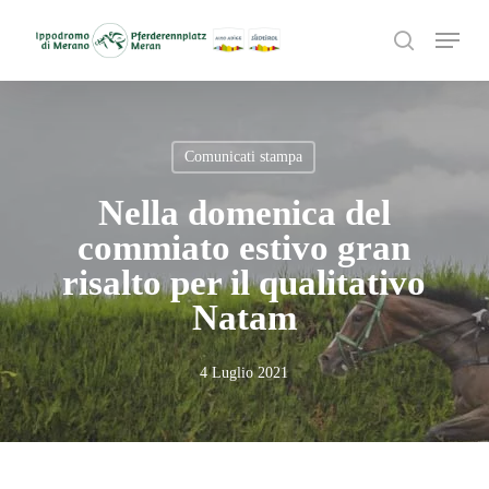
Skip
Menu
to
search
main
content
Comunicati stampa
Nella domenica del
commiato estivo gran
risalto per il qualitativo
Natam
4 Luglio 2021