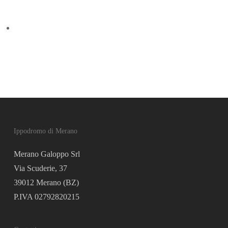
Zubiena si riscatta nel cross
Prossimo articolo
Zarina porta il Palio a San Leonardo in Passiria
con Irene Moser
Ippodromo di Merano
Merano Galoppo Srl
Via Scuderie, 37
39012 Merano (BZ)
P.IVA 02792820215