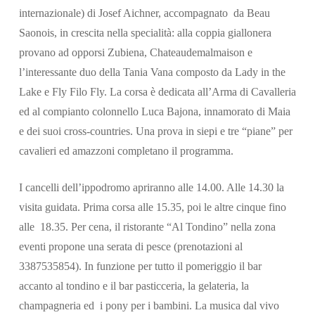
internazionale) di Josef Aichner, accompagnato da Beau
Saonois, in crescita nella specialità: alla coppia giallonera
provano ad opporsi Zubiena, Chateaudemalmaison e
l’interessante duo della Tania Vana composto da Lady in the
Lake e Fly Filo Fly. La corsa è dedicata all’Arma di Cavalleria
ed al compianto colonnello Luca Bajona, innamorato di Maia
e dei suoi cross-countries. Una prova in siepi e tre “piane” per
cavalieri ed amazzoni completano il programma.
I cancelli dell’ippodromo apriranno alle 14.00. Alle 14.30 la
visita guidata. Prima corsa alle 15.35, poi le altre cinque fino
alle 18.35. Per cena, il ristorante “Al Tondino” nella zona
eventi propone una serata di pesce (prenotazioni al
3387535854). In funzione per tutto il pomeriggio il bar
accanto al tondino e il bar pasticceria, la gelateria, la
champagneria ed i pony per i bambini. La musica dal vivo