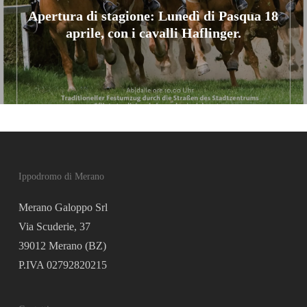
Apertura di stagione: Lunedì di Pasqua 18
aprile, con i cavalli Haflinger.
Ippodromo di Merano
Merano Galoppo Srl
Via Scuderie, 37
39012 Merano (BZ)
P.IVA 02792820215