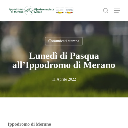
Skip
Menu
to
search
main
content
Comunicati stampa
Lunedì di Pasqua
all’Ippodromo di Merano
11 Aprile 2022
Ippodromo di Merano