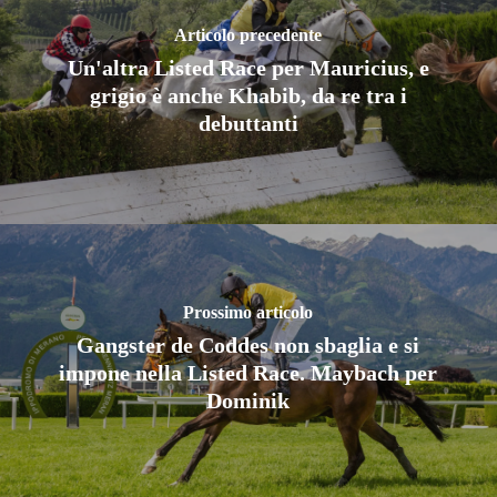
Articolo precedente
Un'altra Listed Race per Mauricius, e
grigio è anche Khabib, da re tra i
debuttanti
Prossimo articolo
Gangster de Coddes non sbaglia e si
impone nella Listed Race. Maybach per
Dominik