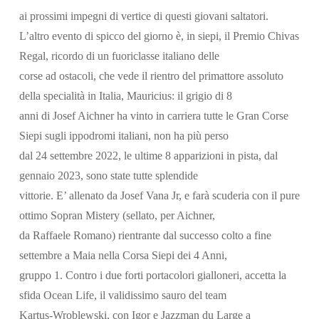
ai prossimi impegni di vertice di questi giovani saltatori.
L’altro evento di spicco del giorno è, in siepi, il Premio Chivas
Regal, ricordo di un fuoriclasse italiano delle
corse ad ostacoli, che vede il rientro del primattore assoluto
della specialità in Italia, Mauricius: il grigio di 8
anni di Josef Aichner ha vinto in carriera tutte le Gran Corse
Siepi sugli ippodromi italiani, non ha più perso
dal 24 settembre 2022, le ultime 8 apparizioni in pista, dal
gennaio 2023, sono state tutte splendide
vittorie. E’ allenato da Josef Vana Jr, e farà scuderia con il pure
ottimo Sopran Mistery (sellato, per Aichner,
da Raffaele Romano) rientrante dal successo colto a fine
settembre a Maia nella Corsa Siepi dei 4 Anni,
gruppo 1. Contro i due forti portacolori gialloneri, accetta la
sfida Ocean Life, il validissimo sauro del team
Kartus-Wroblewski, con Igor e Jazzman du Large a