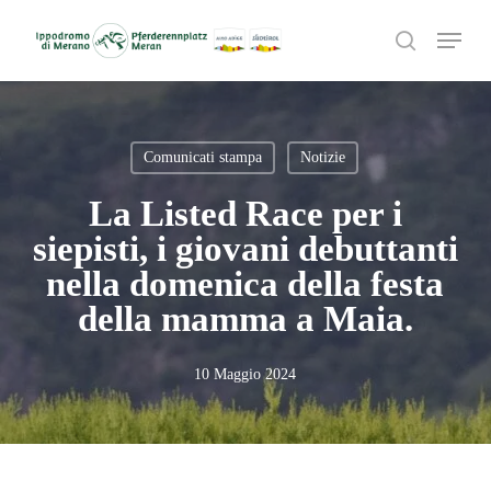
Skip
Menu
to
search
main
content
Comunicati stampa
Notizie
La Listed Race per i
siepisti, i giovani debuttanti
nella domenica della festa
della mamma a Maia.
10 Maggio 2024