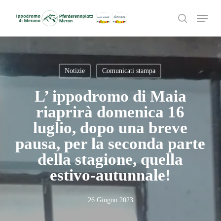
Skip
Menu
to
search
main
content
Notizie
Comunicati stampa
L’ ippodromo di Maia
riaprirà domenica 16
luglio, dopo una breve
pausa, per la seconda parte
della stagione, quella
estivo-autunnale!
Cerca
26 Giugno 2023