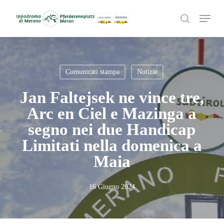
Skip
Menu
to
search
main
content
Comunicati stampa
Notizie
Jan Faltejsek ne vince tre,
Arc en Ciel e Mazinga a
segno nei due Handicap
Limitati nella domenica a
Maia
16 Giugno 2024