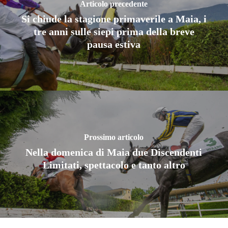
Articolo precedente
Si chiude la stagione primaverile a Maia, i
tre anni sulle siepi prima della breve
pausa estiva
Prossimo articolo
Nella domenica di Maia due Discendenti
Limitati, spettacolo e tanto altro