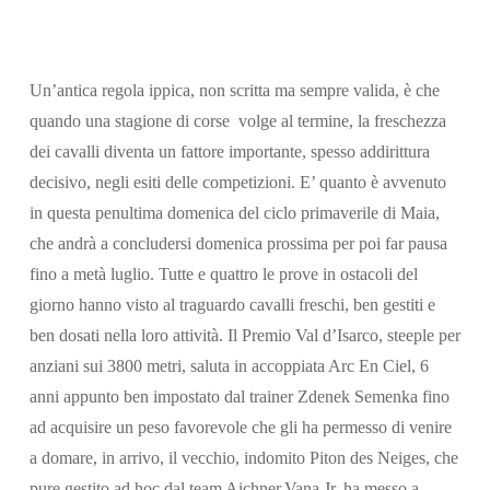
Un’antica regola ippica, non scritta ma sempre valida, è che
quando una stagione di corse volge al termine, la freschezza
dei cavalli diventa un fattore importante, spesso addirittura
decisivo, negli esiti delle competizioni. E’ quanto è avvenuto
in questa penultima domenica del ciclo primaverile di Maia,
Cerca
che andrà a concludersi domenica prossima per poi far pausa
fino a metà luglio. Tutte e quattro le prove in ostacoli del
giorno hanno visto al traguardo cavalli freschi, ben gestiti e
ben dosati nella loro attività. Il Premio Val d’Isarco, steeple per
anziani sui 3800 metri, saluta in accoppiata Arc En Ciel, 6
anni appunto ben impostato dal trainer Zdenek Semenka fino
ad acquisire un peso favorevole che gli ha permesso di venire
a domare, in arrivo, il vecchio, indomito Piton des Neiges, che
pure gestito ad hoc dal team Aichner.Vana Jr, ha messo a