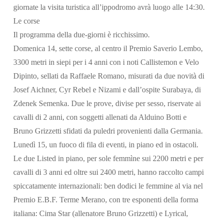
giornate la visita turistica all’ippodromo avrà luogo alle 14:30.
Le corse
Il programma della due-giorni è ricchissimo.
Domenica 14, sette corse, al centro il Premio Saverio Lembo,
3300 metri in siepi per i 4 anni con i noti Callistemon e Velo
Dipinto, sellati da Raffaele Romano, misurati da due novità di
Josef Aichner, Cyr Rebel e Nizami e dall’ospite Surabaya, di
Zdenek Semenka. Due le prove, divise per sesso, riservate ai
cavalli di 2 anni, con soggetti allenati da Alduino Botti e
Bruno Grizzetti sfidati da puledri provenienti dalla Germania.
Lunedì 15, un fuoco di fila di eventi, in piano ed in ostacoli.
Le due Listed in piano, per sole femmìne sui 2200 metri e per
cavalli di 3 anni ed oltre sui 2400 metri, hanno raccolto campi
spiccatamente internazionali: ben dodici le femmine al via nel
Premio E.B.F. Terme Merano, con tre esponenti della forma
italiana: Cima Star (allenatore Bruno Grizzetti) e Lyrical,