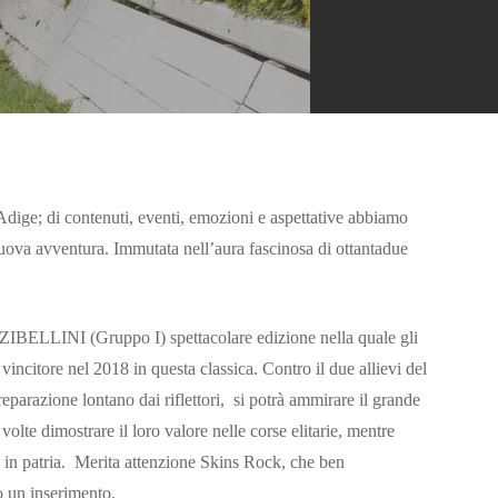
dige; di contenuti, eventi, emozioni e aspettative abbiamo
 nuova avventura. Immutata nell’aura fascinosa di ottantadue
LLINI (Gruppo I) spettacolare edizione nella quale gli
citore nel 2018 in questa classica. Contro il due allievi del
eparazione lontano dai riflettori, si potrà ammirare il grande
te dimostrare il loro valore nelle corse elitarie, mentre
d in patria. Merita attenzione Skins Rock, che ben
 un inserimento.