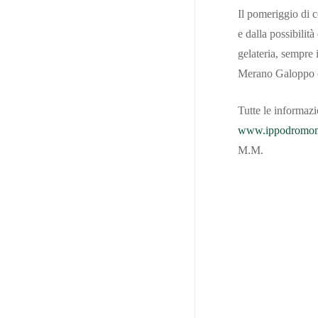
Official Photographer
Il pomeriggio di c
Regolamento Borgo Andreina
e dalla possibilit
gelateria, sempre 
Merano Galoppo co
Tutte le informazio
www.ippodromome
M.M.