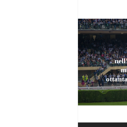
nell
me
ottanta