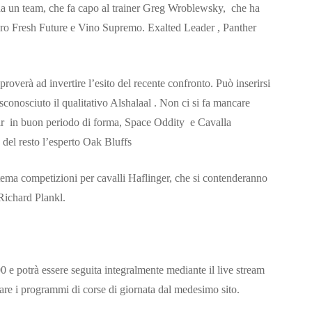
da un team, che fa capo al trainer Greg Wroblewsky, che ha
izzero Fresh Future e Vino Supremo. Exalted Leader , Panther
roverà ad invertire l’esito del recente confronto. Può inserirsi
conosciuto il qualitativo Alshalaal . Non ci si fa mancare
hir in buon periodo di forma, Space Oddity e Cavalla
del resto l’esperto Oak Bluffs
tema competizioni per cavalli Haflinger, che si contenderanno
 Richard Plankl.
00 e potrà essere seguita integralmente mediante il live stream
mpare i programmi di corse di giornata dal medesimo sito.