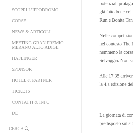
potenziali protag
SCOPRI L’IPPODROMO
già fatto bene coi
Run e Bonita Tang
CORSE
Chi Siamo
La Struttura
NEWS & ARTICOLI
Calendario
Nelle competizioni
Conoscere l’Ippica
Partenti Online
MEETING GRAN PREMIO
Comunicati Stampa
nel contesto The F
MERANO ALTO ADIGE
nemmeno la corsa 
Come si Gioca
Area Tecnica
News
HAFLINGER
Meeting Gran Premio Merano
Selvaggia. Non si
Area Ricettiva
PDF Programma di Corse
Alto Adige 2026
SPONSOR
Events Area
Trasmissione Emozioni al
Alle 17.35 arrive
La Storia
HOTEL & PARTNER
Galoppo
la 4.a edizione de
Tickets
TICKETS
Hotel Partner
Palio del Burgraviato
Lady Fashion
Ristoranti Partner
CONTATTI & INFO
Classifiche Stagione
Mister Fashion
DE
Contatti & Info
La giornata di cor
Guarda i video delle corse
predisposto sul si
Moduli
search