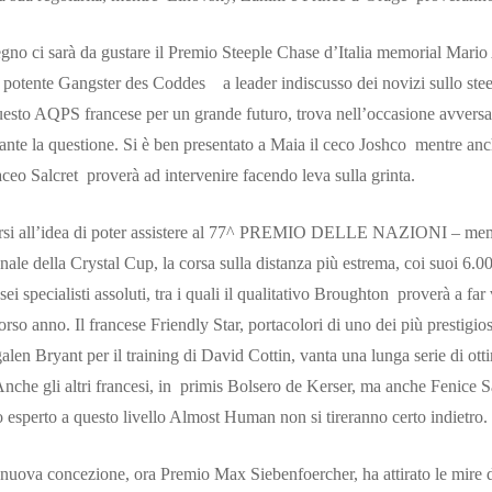
egno ci sarà da gustare il Premio Steeple Chase d’Italia memorial Mario
 potente Gangster des Coddes a leader indiscusso dei novizi sullo steepl
uesto AQPS francese per un grande futuro, trova nell’occasione avversa
ante la questione. Si è ben presentato a Maia il ceco Joshco mentre anc
aceo Salcret proverà ad intervenire facendo leva sulla grinta.
rsi all’idea di poter assistere al 77^ PREMIO DELLE NAZIONI – m
onale della Crystal Cup, la corsa sulla distanza più estrema, coi suoi 6.
sei specialisti assoluti, tra i quali il qualitativo Broughton proverà a fa
scorso anno. Il francese Friendly Star, portacolori di uno dei più prestigio
n Bryant per il training di David Cottin, vanta una lunga serie di ottim
 Anche gli altri francesi, in primis Bolsero de Kerser, ma anche Fenice
 esperto a questo livello Almost Human non si tireranno certo indietro.
nuova concezione, ora Premio Max Siebenfoercher, ha attirato le mire di 