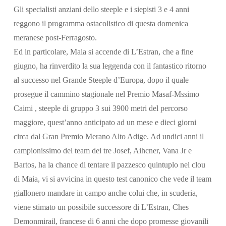
Gli specialisti anziani dello steeple e i siepisti 3 e 4 anni
reggono il programma ostacolistico di questa domenica
meranese post-Ferragosto.
Ed in particolare, Maia si accende di L’Estran, che a fine
giugno, ha rinverdito la sua leggenda con il fantastico ritorno
al successo nel Grande Steeple d’Europa, dopo il quale
prosegue il cammino stagionale nel Premio Masaf-Mssimo
Caimi , steeple di gruppo 3 sui 3900 metri del percorso
Cerca
maggiore, quest’anno anticipato ad un mese e dieci giorni
circa dal Gran Premio Merano Alto Adige. Ad undici anni il
campionissimo del team dei tre Josef, Aihcner, Vana Jr e
Bartos, ha la chance di tentare il pazzesco quintuplo nel clou
di Maia, vi si avvicina in questo test canonico che vede il team
giallonero mandare in campo anche colui che, in scuderia,
viene stimato un possibile successore di L’Estran, Ches
Demonmirail, francese di 6 anni che dopo promesse giovanili