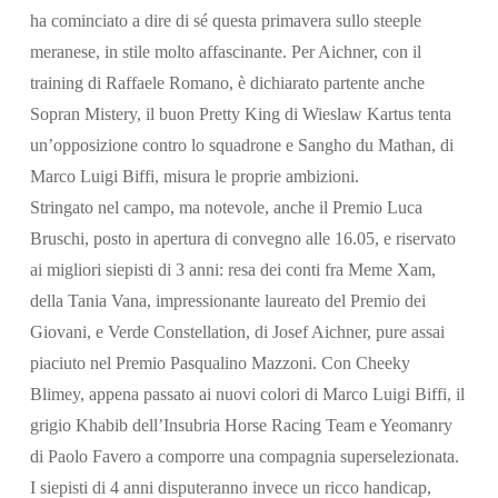
ha cominciato a dire di sé questa primavera sullo steeple
meranese, in stile molto affascinante. Per Aichner, con il
training di Raffaele Romano, è dichiarato partente anche
Sopran Mistery, il buon Pretty King di Wieslaw Kartus tenta
un’opposizione contro lo squadrone e Sangho du Mathan, di
Marco Luigi Biffi, misura le proprie ambizioni.
Stringato nel campo, ma notevole, anche il Premio Luca
Bruschi, posto in apertura di convegno alle 16.05, e riservato
ai migliori siepisti di 3 anni: resa dei conti fra Meme Xam,
della Tania Vana, impressionante laureato del Premio dei
Giovani, e Verde Constellation, di Josef Aichner, pure assai
piaciuto nel Premio Pasqualino Mazzoni. Con Cheeky
Blimey, appena passato ai nuovi colori di Marco Luigi Biffi, il
grigio Khabib dell’Insubria Horse Racing Team e Yeomanry
di Paolo Favero a comporre una compagnia superselezionata.
I siepisti di 4 anni disputeranno invece un ricco handicap,