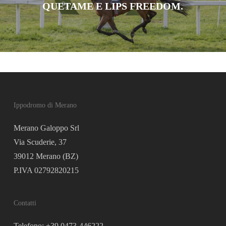
QUETAME E LIPS FREEDOM.
Ippodromo di Merano
Merano Galoppo Srl
Via Scuderie, 37
39012 Merano (BZ)
P.IVA 02792820215
Contatti
Telefono: +39 0473-446222