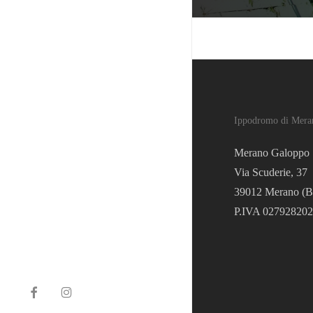
Ippodromo di Mera
Merano Galoppo 
Via Scuderie, 37
39012 Merano (B
P.IVA 02792820
facebook
instagram