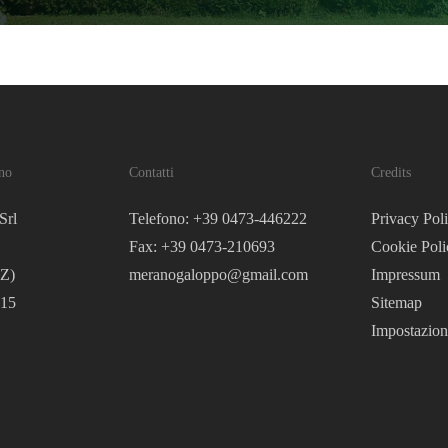
no
Contatti
Credits
Srl
Telefono: +39 0473-446222
Privacy Pol
Fax: +39 0473-210693
Cookie Poli
Z)
meranogaloppo@gmail.com
Impressum
215
Sitemap
Impostazion