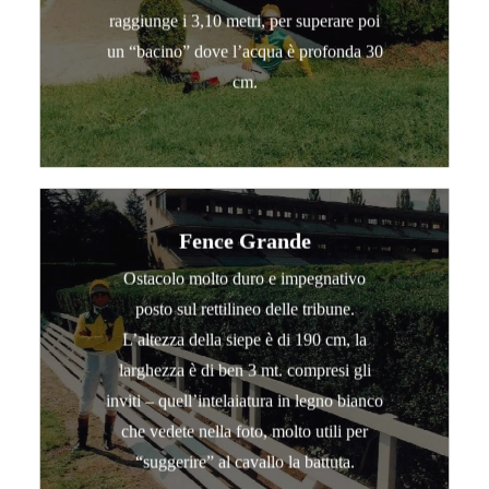
raggiunge i 3,10 metri, per superare poi
un “bacino” dove l’acqua è profonda 30
cm.
Fence Grande
Ostacolo molto duro e impegnativo
posto sul rettilineo delle tribune.
L’altezza della siepe è di 190 cm, la
larghezza è di ben 3 mt. compresi gli
inviti – quell’intelaiatura in legno bianco
che vedete nella foto, molto utili per
“suggerire” al cavallo la battuta.